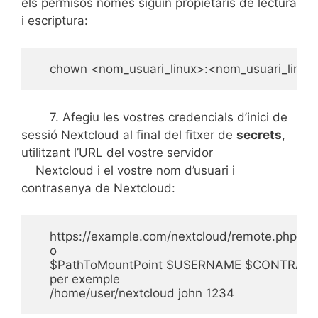
els permisos només siguin propietaris de lectura
i escriptura:
    chown <nom_usuari_linux>:<nom_usuari_linux
7. Afegiu les vostres credencials d’inici de
sessió Nextcloud al final del fitxer de
secrets
,
utilitzant l’URL del vostre servidor
Nextcloud i el vostre nom d’usuari i
contrasenya de Nextcloud:
    https://example.com/nextcloud/remote.php/
    o

    $PathToMountPoint $USERNAME $CONTRAsen
    per exemple

    /home/user/nextcloud john 1234