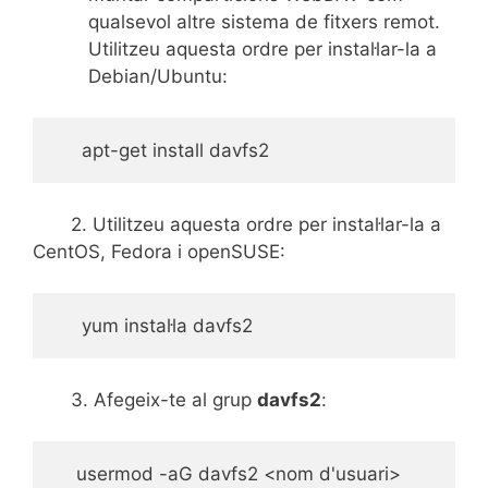
qualsevol altre sistema de fitxers remot.
Utilitzeu aquesta ordre per instal·lar-la a
Debian/Ubuntu:
apt-get install davfs2
2. Utilitzeu aquesta ordre per instal·lar-la a
CentOS, Fedora i openSUSE:
     yum instal·la davfs2 
3. Afegeix-te al grup
davfs2
:
    usermod -aG davfs2 <nom d'usuari>