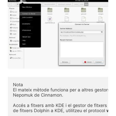
Nota

El mateix mètode funciona per a altres gestors de
Nepomuk de Cinnamon.

Accés a fitxers amb KDE i el gestor de fitxers Dolp
de fitxers Dolphin a KDE, utilitzeu el protocol 
webd