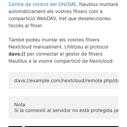
Centre de control del GNOME
, Nautilus muntarà
automàticament els vostres fitxers com a
compartició WebDAV, tret que deseleccioneu
l’accés al fitxer.
També podeu muntar els vostres fitxers
Nextcloud manualment. Utilitzeu el protocol
davs://
per connectar el gestor de fitxers
Nautilus a la vostra compartició de Nextcloud:
davs
:
//
example
.
com
/
nextcloud
/
remote
.
php
/
dav
/
f
Nota

Si la connexió al servidor no està protegida per H