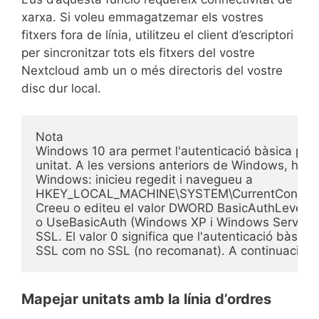
xarxa. Si voleu emmagatzemar els vostres
fitxers fora de línia, utilitzeu el client d’escriptori
per sincronitzar tots els fitxers del vostre
Nextcloud amb un o més directoris del vostre
disc dur local.
Nota
Windows 10 ara permet l'autenticació bàsica per 
unitat. A les versions anteriors de Windows, heu d
Windows: inicieu regedit i navegueu a 

HKEY_LOCAL_MACHINE\SYSTEM\CurrentControlSet
Creeu o editeu el valor DWORD BasicAuthLevel (Wi
o UseBasicAuth (Windows XP i Windows Server 200
SSL. El valor 0 significa que l'autenticació bàsic
SSL com no SSL (no recomanat). A continuació, sorti
Mapejar unitats amb la línia d’ordres