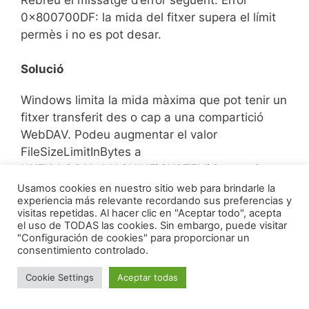
0x800700DF: la mida del fitxer supera el límit
permès i no es pot desar.
Solució
Windows limita la mida màxima que pot tenir un
fitxer transferit des o cap a una compartició
WebDAV. Podeu augmentar el valor
FileSizeLimitInBytes a
HKEY_LOCAL_MACHINE\SYSTEM\CurrentContr
olSet\Services\WebClient\Parameters fent clic a
Usamos cookies en nuestro sitio web para brindarle la
experiencia más relevante recordando sus preferencias y
Modificar. Per augmentar el límit fins al valor
visitas repetidas. Al hacer clic en "Aceptar todo", acepta
màxim de 4 GB, seleccioneu Decimal, introduïu
el uso de TODAS las cookies. Sin embargo, puede visitar
un valor de 4294967295 i reinicieu Windows o
"Configuración de cookies" para proporcionar un
consentimiento controlado.
reinicieu el servei WebClient.
Cookie Settings
Aceptar todas
Problema