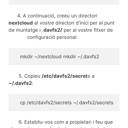
4. A continuació, creeu un directori
nextcloud
al vostre directori d’inici per al punt
de muntatge i .
davfs2/
per al vostre fitxer de
configuració personal:
    mkdir ~/nextcloud mkdir ~/.davfs2
5. Copieu
/etc/davfs2/secret
s a
~/.davfs2
:
    cp /etc/davfs2/secrets ~/.davfs2/secrets
6. Establiu-vos com a propietari i feu que