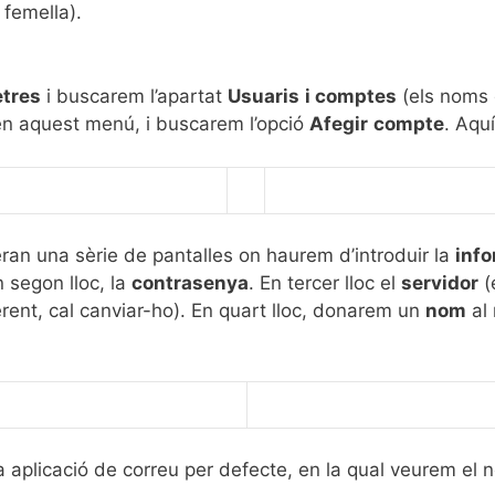
femella).
tres
i buscarem l’apartat
Usuaris
i comptes
(els noms 
en aquest menú, i buscarem l’opció
Afegir
compte
. Aqu
ran una sèrie de pantalles on haurem d’introduir la
info
n segon lloc, la
contrasenya
. En tercer lloc el
servidor
(
rent, cal canviar-ho). En quart lloc, donarem un
nom
al 
a aplicació de correu per defecte, en la qual veurem el 