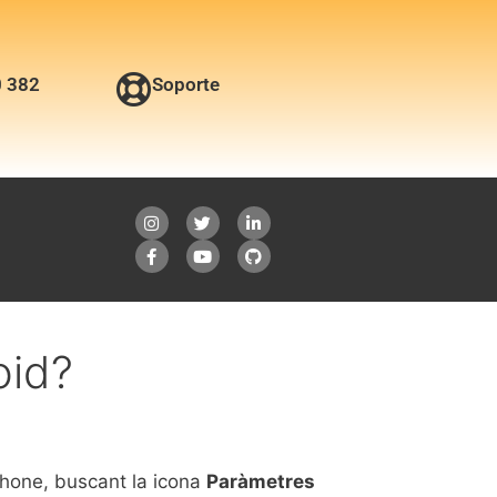
0 382
Soporte
oid?
hone, buscant la icona
Paràmetres