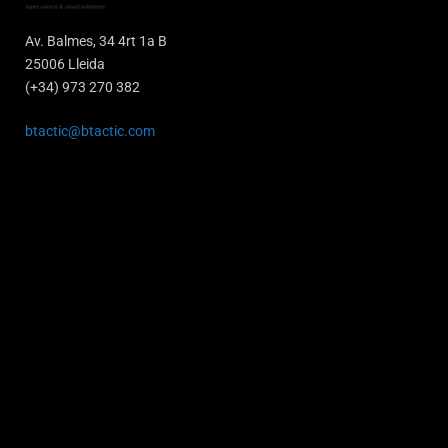
Av. Balmes, 34 4rt 1a B
25006 Lleida
(+34) 973 270 382
btactic@btactic.com