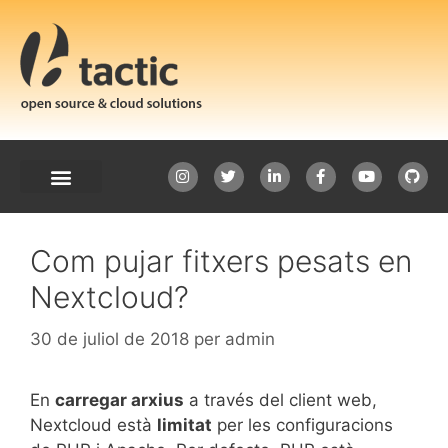
Com pujar fitxers pesats en
Nextcloud?
30 de juliol de 2018
per
admin
En
carregar arxius
a través del client web,
Nextcloud està
limitat
per les configuracions