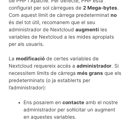
de PHP i Apache. Per defecte, PHP està
configurat per sol càrregues de
2 Mega-bytes
.
Com aquest límit de càrrega predeterminat
no
és del tot útil, recomanem que el seu
administrador de Nextcloud
augmenti
les
variables de Nextcloud a les mides apropiats
per als usuaris.
La
modificació
de certes variables de
Nextcloud requereix accés a
administrador
. Si
necessitem límits de càrrega
més grans
que els
predeterminats (o ja establerts per
l’administrador):
Ens posarem en
contacte
amb el nostre
administrador per sol·licitar un augment
en aquestes variables.