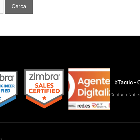
bTactic -
Contacto
Notic
es