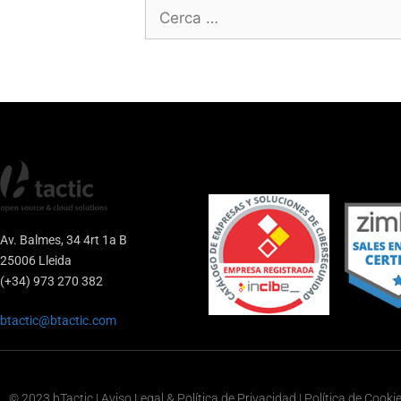
Av. Balmes, 34 4rt 1a B
25006 Lleida
(+34) 973 270 382
btactic@btactic.com
© 2023 bTactic | Aviso Legal & Política de Privacidad | Política de Cooki