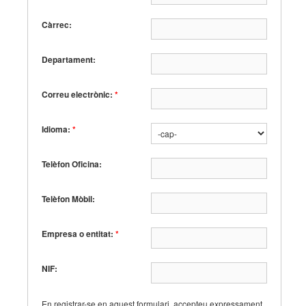
Càrrec:
Departament:
Correu electrònic:
*
Idioma:
*
Telèfon Oficina:
Telèfon Mòbil:
Empresa o entitat:
*
NIF:
En registrar-se en aquest formulari, accepteu expressament