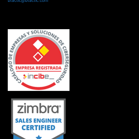
btactic@btactic.com