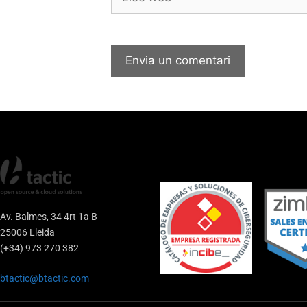
Av. Balmes, 34 4rt 1a B
25006 Lleida
(+34) 973 270 382
btactic@btactic.com