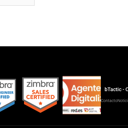
bTactic -
Contacto
Notic