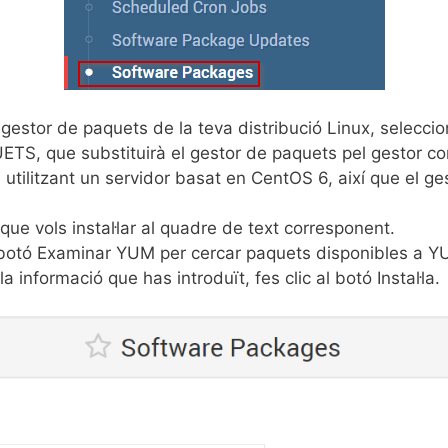
 gestor de paquets de la teva distribució Linux, seleccio
, que substituirà el gestor de paquets pel gestor corr
 utilitzant un servidor basat en CentOS 6, així que el g
que vols instal·lar al quadre de text corresponent.
l botó Examinar YUM per cercar paquets disponibles a Y
a informació que has introduït, fes clic al botó Instal·la.