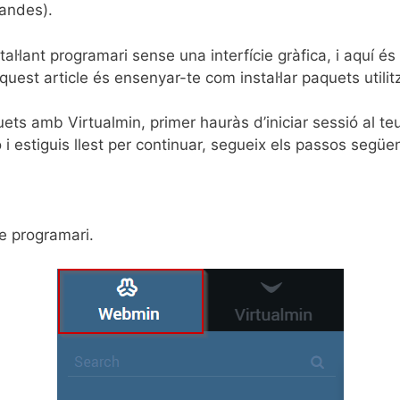
mandes).
l·lant programari sense una interfície gràfica, i aquí és
’aquest article és ensenyar-te com instal·lar paquets utilit
ts amb Virtualmin, primer hauràs d’iniciar sessió al teu
i estiguis llest per continuar, segueix els passos següe
e programari.