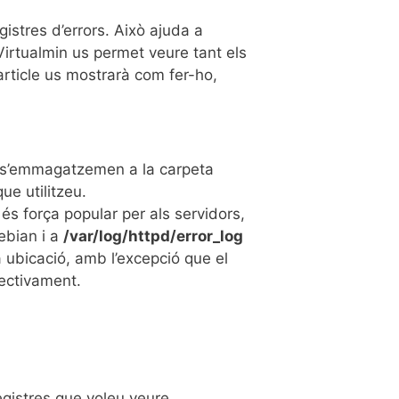
istres d’errors. Això ajuda a
Virtualmin us permet veure tant els
article us mostrarà com fer-ho,
ns s’emmagatzemen a la carpeta
ue utilitzeu.
s força popular per als servidors,
ebian i a
/var/log/httpd/error_log
a ubicació, amb l’excepció que el
pectivament.
gistres que voleu veure.