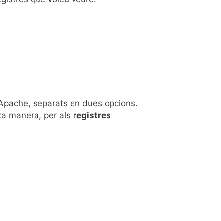
s
b Apache, separats en dues opcions.
ixa manera, per als
registres