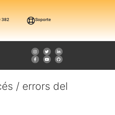
0 382
Soporte
cés / errors del