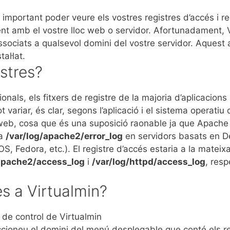
important poder veure els vostres registres d’accés i reg
ent amb el vostre lloc web o servidor. Afortunadament, 
associats a qualsevol domini del vostre servidor. Aquest 
al·lat.
istres?
onals, els fitxers de registre de la majoria d’aplicacio
 variar, és clar, segons l’aplicació i el sistema operatiu q
web, cosa que és una suposició raonable ja que Apache é
 a
/var/log/apache2/error_log
en servidors basats en D
, Fedora, etc.). El registre d’accés estaria a la mateix
/apache2/access_log
i
/var/log/httpd/access_log
, res
es a Virtualmin?
l de control de Virtualmin
ccioneu el domini del menú desplegable que conté els re