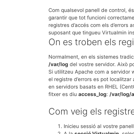
Com qualsevol panell de control, és 
garantir que tot funcioni correctam
registres d’accés com els d’errors 
suposant que tingueu Virtualmin inst
On es troben els reg
Normalment, en els sistemes tradici
/var/log
del vostre servidor. Això pot
Si utilitzeu Apache com a servidor 
el registre d’errors es pot localitzar
en servidors basats en RHEL (CentOS
fitxer es diu
access_log
:
/var/log
Com veig els registr
Inicieu sessió al vostre panel
A la
secció Virtualmin
, sele