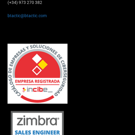
(+34) 973 270 382
btactic@btactic.com