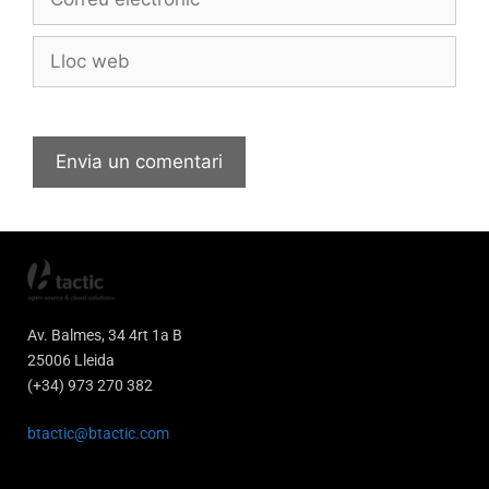
Av. Balmes, 34 4rt 1a B
25006 Lleida
(+34) 973 270 382
btactic@btactic.com