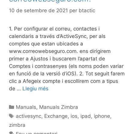
10 de setembre de 2021
per
btactic
1. Per configurar el correu, contactes i
calendaris a través d’ActiveSync, per als
comptes que estan ubicades a
www.correowebseguro.com. ens dirigirem
primer a Ajustos i buscarem l’apartat de
Comptes i contrasenyes (els noms poden variar
en funció de la versió d’iOS). 2. Tot seguit farem
clic a Afegeix compte i escollirem com a tipus
de …
Llegiu més
Manuals
,
Manuals Zimbra
activesync
,
Exchange
,
ios
,
ipad
,
iphone
,
zimbra
Feu un comentari