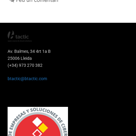
Av. Balmes, 34 4rt 1a B
25006 Lleida
(+34) 973 270 382
btactic@btactic.com