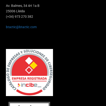
Av. Balmes, 34 4rt 1a B
25006 Lleida
(+34) 973 270 382
btactic@btactic.com