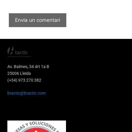
Av. Balmes, 34 4rt 1a B
25006 Lleida
(+34) 973 270 382
btactic@btactic.com