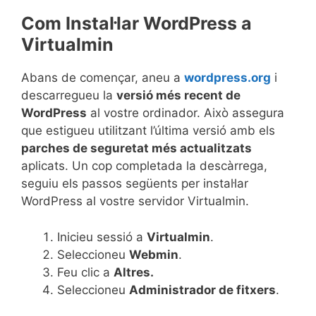
Com Instal·lar WordPress a
Virtualmin
Abans de començar, aneu a
wordpress.org
i
descarregueu la
versió més recent de
WordPress
al vostre ordinador. Això assegura
que estigueu utilitzant l’última versió amb els
parches de seguretat més actualitzats
aplicats. Un cop completada la descàrrega,
seguiu els passos següents per instal·lar
WordPress al vostre servidor Virtualmin.
Inicieu sessió a
Virtualmin
.
Seleccioneu
Webmin
.
Feu clic a
Altres.
Seleccioneu
Administrador de fitxers
.