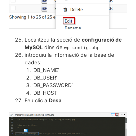
Localitzeu la secció de
configuració de
MySQL
dins de
wp-config.php
introduïu la informació de la base de
dades:
‘DB_NAME’
‘DB_USER’
‘DB_PASSWORD’
‘DB_HOST’
Feu clic a
Desa
.