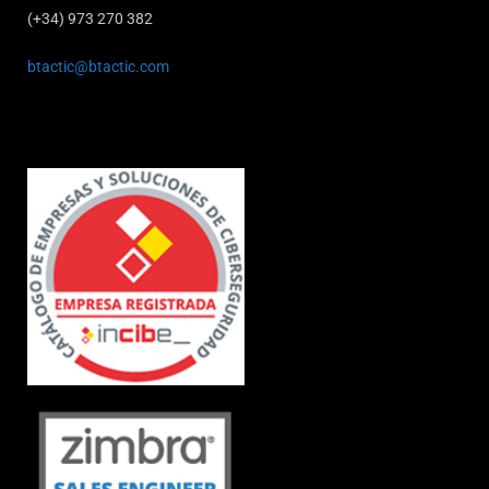
(+34) 973 270 382
btactic@btactic.com