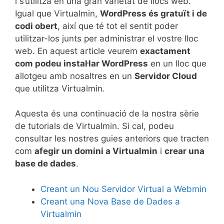
i s’utilitza en una gran varietat de llocs web.
Igual que Virtualmin,
WordPress és gratuït i de
codi obert
, així que té tot el sentit poder
utilitzar-los junts per administrar el vostre lloc
web. En aquest article veurem
exactament
com podeu instal·lar WordPress
en un lloc que
allotgeu amb nosaltres en un
Servidor Cloud
que utilitza Virtualmin.
Aquesta és una continuació de la nostra sèrie
de tutorials de Virtualmin. Si cal, podeu
consultar les nostres guies anteriors que tracten
com
afegir un domini a Virtualmin
i
crear una
base de dades
.
Creant un Nou Servidor Virtual a Webmin
Creant una Nova Base de Dades a
Virtualmin