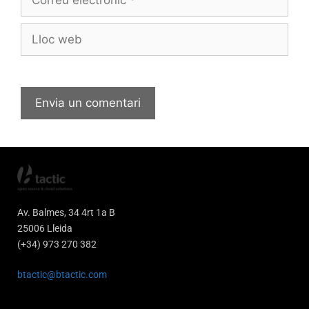
Av. Balmes, 34 4rt 1a B
25006 Lleida
(+34) 973 270 382
btactic@btactic.com