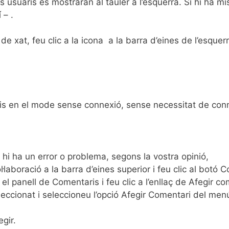
es usuaris es mostraran al tauler a l’esquerra. Si hi ha
 – .
e xat, feu clic a la icona a la barra d’eines de l’esquer
s en el mode sense connexió, sense necessitat de connec
hi ha un error o problema, segons la vostra opinió,
·laboració a la barra d’eines superior i feu clic al botó C
r el panell de Comentaris i feu clic a l’enllaç de Afegir 
eleccionat i seleccioneu l’opció Afegir Comentari del men
egir.