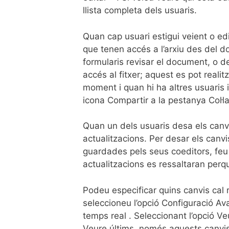
llista completa dels usuaris.
Quan cap usuari estigui veient o edit
que tenen accés a l’arxiu des del d
formularis revisar el document, o de
accés al fitxer; aquest es pot real
moment i quan hi ha altres usuaris i
icona Compartir a la pestanya Col·la
Quan un dels usuaris desa els canvis
actualitzacions. Per desar els canvis
guardades pels seus coeditors, feu 
actualitzacions es ressaltaran perq
Podeu especificar quins canvis cal r
seleccioneu l’opció Configuració Ava
temps real . Seleccionant l’opció Veu
Veure últims, només aquests canvis 