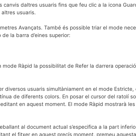
ls canvis daltres usuaris fins que feu clic a la icona Gua
 altres usuaris.
àmetres Avançats. També és possible triar el mode neces
 de la barra d’eines superior:
mode Ràpid la possibilitat de Refer la darrera operació
r diversos usuaris simultàniament en el mode Estricte, 
ínua de diferents colors. En posar el cursor del ratolí 
à editant en aquest moment. El mode Ràpid mostrarà les 
ballant al document actual s’especifica a la part inferi
editant el fitxer en aquest precís moment, premeu aquest