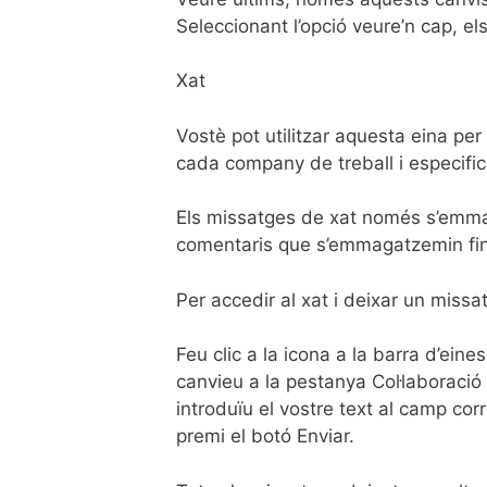
Seleccionant l’opció veure’n cap, el
Xat
Vostè pot utilitzar aquesta eina pe
cada company de treball i especifica
Els missatges de xat només s’emmag
comentaris que s’emmagatzemin fins
Per accedir al xat i deixar un missat
Feu clic a la icona a la barra d’eines
canvieu a la pestanya Col·laboració d
introduïu el vostre text al camp cor
premi el botó Enviar.