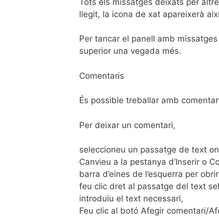
Tots els missatges deixats per altr
llegit, la icona de xat apareixerà així
Per tancar el panell amb missatges d
superior una vegada més.
Comentaris
És possible treballar amb comentari
Per deixar un comentari,
seleccioneu un passatge de text on 
Canvieu a la pestanya d’Inserir o Col
barra d’eines de l’esquerra per obri
feu clic dret al passatge del text s
introduïu el text necessari,
Feu clic al botó Afegir comentari/Af