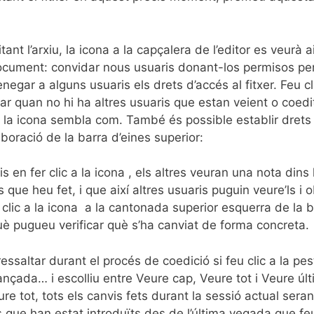
ant l’arxiu, la icona a la capçalera de l’editor es veurà 
ocument: convidar nous usuaris donant-los permisos per 
negar a alguns usuaris els drets d’accés al fitxer. Feu c
itzar quan no hi ha altres usuaris que estan veient o coe
 la icona sembla com. També és possible establir drets d
boració de la barra d’eines superior:
 en fer clic a la icona , els altres veuran una nota dins 
 que heu fet, i que així altres usuaris puguin veure’ls i o
clic a la icona a la cantonada superior esquerra de la b
uè pugueu verificar què s’ha canviat de forma concreta.
essaltar durant el procés de coedició si feu clic a la pes
nçada… i escolliu entre Veure cap, Veure tot i Veure últ
re tot, tots els canvis fets durant la sessió actual seran
que han estat introduïts des de l’última vegada que feu 