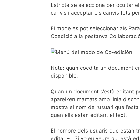
Estricte se selecciona per ocultar e
canvis i acceptar els canvis fets per
El mode es pot seleccionar als Par
Coedició a la pestanya Col·laboració
Nota: quan coedita un document en 
disponible.
Quan un document s’està editant pe
apareixen marcats amb línia discont
mostra el nom de l’usuari que l’est
quan ells estan editant el text.
El nombre dels usuaris que estan tre
editar – . Si voleu veure qui està 