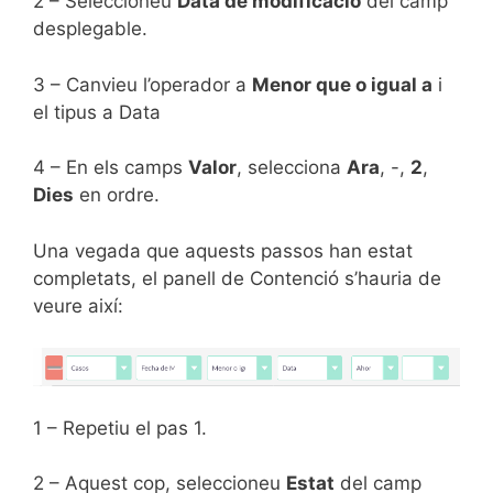
2 – Seleccioneu
Data de modificació
del camp
desplegable.
3 – Canvieu l’operador a
Menor que o igual a
i
el tipus a Data
4 – En els camps
Valor
, selecciona
Ara
, -,
2
,
Dies
en ordre.
Una vegada que aquests passos han estat
completats, el panell de Contenció s’hauria de
veure així:
1 – Repetiu el pas 1.
2 – Aquest cop, seleccioneu
Estat
del camp