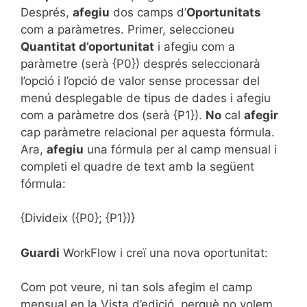
Després,
afegiu
dos camps d’
Oportunitats
com a paràmetres. Primer, seleccioneu
Quantitat d’oportunitat
i afegiu com a
paràmetre (serà {P0}) després seleccionarà
l’opció i l’opció de valor sense processar del
menú desplegable de tipus de dades i afegiu
com a paràmetre dos (serà {P1}).
No
cal
afegir
cap paràmetre relacional per aquesta fórmula.
Ara,
afegiu
una fórmula per al camp mensual i
completi el quadre de text amb la següent
fórmula:
{Divideix ({P0}; {P1})}
Guardi
WorkFlow i creï una nova oportunitat:
Com pot veure, ni tan sols afegim el camp
mensual en la Vista d’edició, perquè no volem