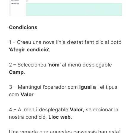
Condicions
1 – Creeu una nova línia d’estat fent clic al botó
‘Afegir
condició
‘.
2 – Seleccioneu ‘
nom
‘ al menú desplegable
Camp
.
3 – Mantingui l’operador com
Igual a
i el tipus
com
Valor
4 – Al menú desplegable
Valor
, seleccionar la
nostra condició,
Lloc
web
.
Una vegada que aquestes passessis han estat