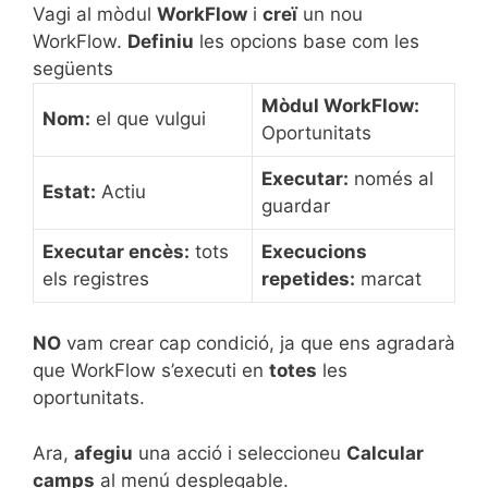
Vagi
al mòdul
WorkFlow
i
creï
un nou
WorkFlow.
Definiu
les opcions base com les
següents
Mòdul WorkFlow:
Nom:
el que vulgui
Oportunitats
Executar:
només al
Estat:
Actiu
guardar
Executar encès:
tots
Execucions
els registres
repetides:
marcat
NO
vam crear cap condició, ja que ens agradarà
que WorkFlow s’executi en
totes
les
oportunitats.
Ara,
afegiu
una acció i seleccioneu
Calcular
camps
al menú desplegable.