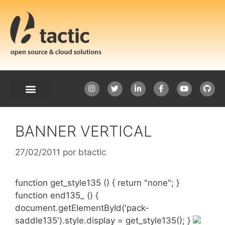
BANNER VERTICAL
27/02/2011
por
btactic
function get_style135 () { return "none"; }
function end135_ () {
document.getElementById('pack-
saddle135').style.display = get_style135(); }