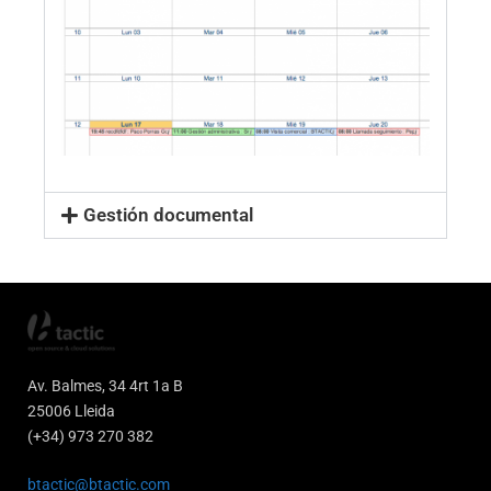
Gestión documental
Av. Balmes, 34 4rt 1a B
25006 Lleida
(+34) 973 270 382
btactic@btactic.com