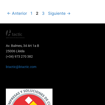
←
Anterior
1
2
3
Siguiente
→
Av. Balmes, 34 4rt 1a B
25006 Lleida
(+34) 973 270 382
btactic@btactic.com