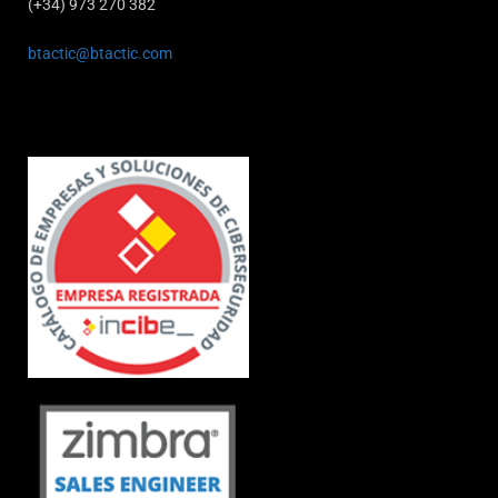
(+34) 973 270 382
btactic@btactic.com