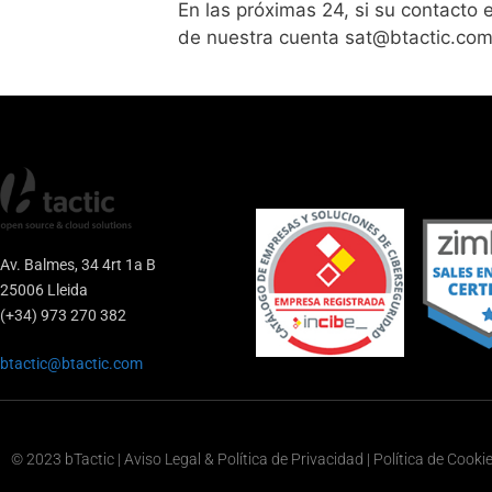
En las próximas 24, si su contacto
de nuestra cuenta sat@btactic.com, 
Av. Balmes, 34 4rt 1a B
25006 Lleida
(+34) 973 270 382
btactic@btactic.com
© 2023 bTactic | Aviso Legal & Política de Privacidad | Política de Cooki