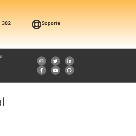
0 382
Soporte
O
l