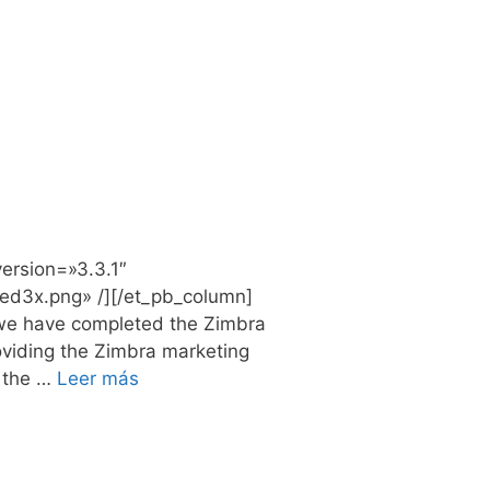
ersion=»3.3.1″
ied3x.png» /][/et_pb_column]
 we have completed the Zimbra
roviding the Zimbra marketing
n the …
Leer más