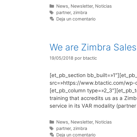
News
,
Newsletter
,
Noticias
partner
,
zimbra
Deja un comentario
We are Zimbra Sales 
19/05/2018
por
btactic
[et_pb_section bb_built=»1″][et_p
src=»https://www.btactic.com/wp-c
[et_pb_column type=»2_3″][et_pb_t
training that accredits us as a Zim
service in its VAR modality (partner 
News
,
Newsletter
,
Noticias
partner
,
zimbra
Deja un comentario