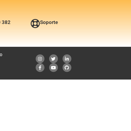
0 382
Soporte
O