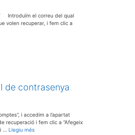
?” Introduïm el correu del qual
e volen recuperar, i fem clic a
ll de contrasenya
omptes”, i accedim a l’apartat
 recuperació i fem clic a “Afegeix
 i …
Llegiu més