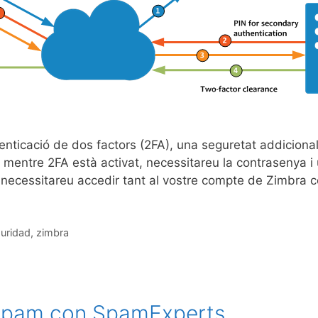
nticació de dos factors (2FA), una seguretat addiciona
mentre 2FA està activat, necessitareu la contrasenya i u
2FA necessitareu accedir tant al vostre compte de Zimbra
uridad
,
zimbra
ispam con SpamExperts