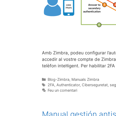
Amb Zimbra, podeu configurar l’aute
accedir al vostre compte de Zimbra 
telèfon intel·ligent. Per habilitar 
Blog-Zimbra
,
Manuals Zimbra
2FA
,
Authenticator
,
Ciberseguretat
,
seg
Feu un comentari
Manual gestión ant