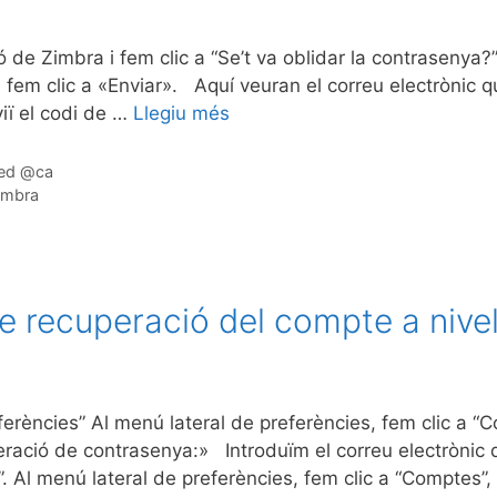
ió de Zimbra i fem clic a “Se’t va oblidar la contrasenya
fem clic a «Enviar». Aquí veuran el correu electrònic qu
viï el codi de …
Llegiu més
zed @ca
imbra
de recuperació del compte a nive
ferències” Al menú lateral de preferències, fem clic a “C
ació de contrasenya:» Introduïm el correu electrònic de
. Al menú lateral de preferències, fem clic a “Comptes”,