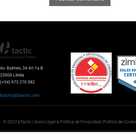
Av. Balmes, 34 4rt 1a B
25006 Lleida
(+34) 973 270 382
btactic@btactic.com
© 2023 bTactic | Aviso Legal & Política de Privacidad | Política de Cooki