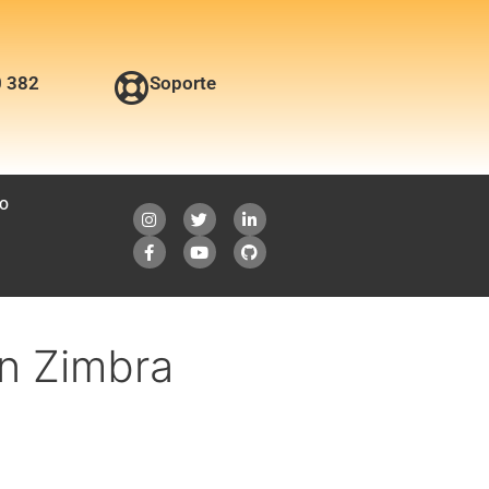
0 382
Soporte
O
en Zimbra