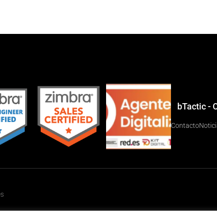
bTactic -
Contacto
Notic
es