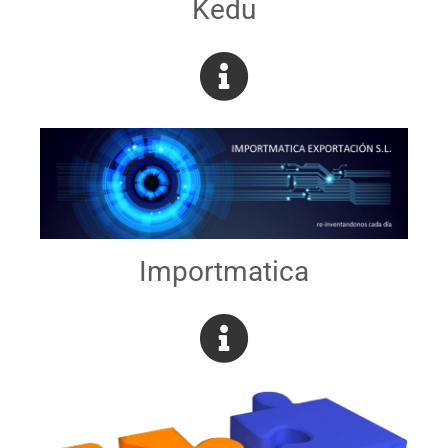
Kedu
Importmatica