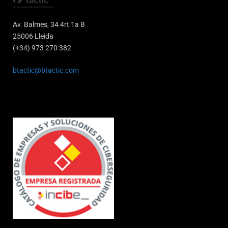
Av. Balmes, 34 4rt 1a B
25006 Lleida
(+34) 973 270 382
btactic@btactic.com