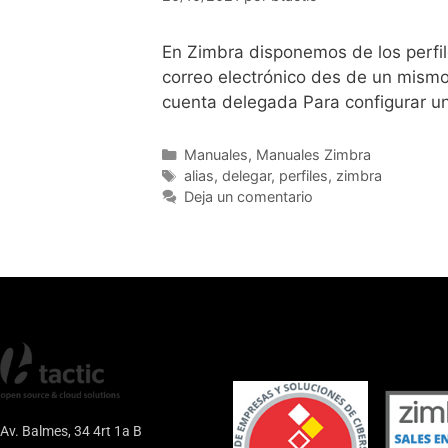
En Zimbra disponemos de los perfil
correo electrónico des de un mismo 
cuenta delegada Para configurar un
Manuales
,
Manuales Zimbra
alias
,
delegar
,
perfiles
,
zimbra
Deja un comentario
Av. Balmes, 34 4rt 1a B