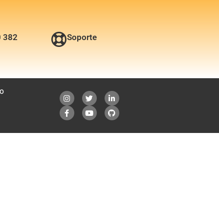
0 382
Soporte
O