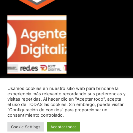
Usamos cookies en nuestro sitio web para brindarle la
© 2023 bTactic | Aviso Legal & Política de Privacidad | Política de Cookies
experiencia más relevante recordando sus preferencias y
visitas repetidas. Al hacer clic en "Aceptar todo", acepta
el uso de TODAS las cookies. Sin embargo, puede visitar
"Configuración de cookies" para proporcionar un
consentimiento controlado.
Español
Català
Cookie Settings
Aceptar todas