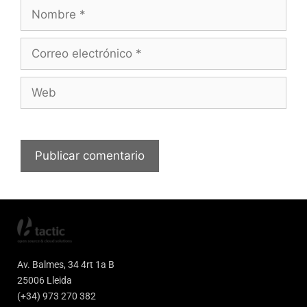
Av. Balmes, 34 4rt 1a B
25006 Lleida
(+34) 973 270 382