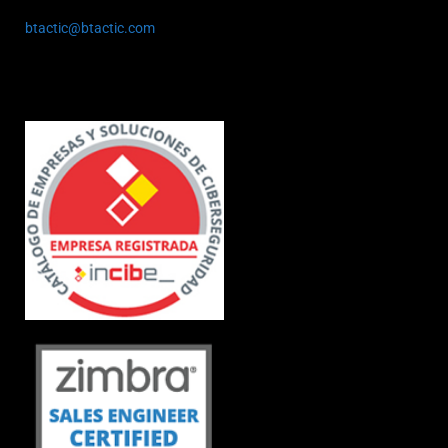
btactic@btactic.com