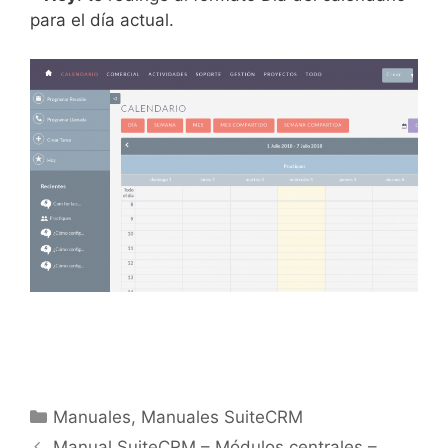
para el día actual.
Manuales
,
Manuales SuiteCRM
Manual SuiteCRM – Módulos centrales –