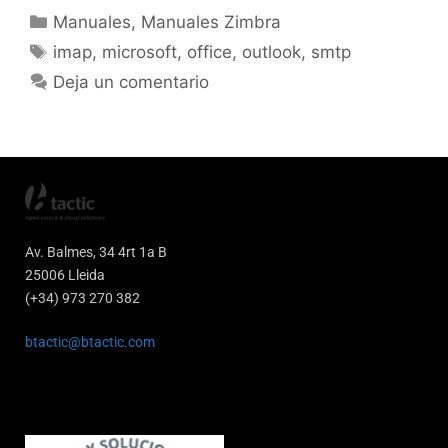
Manuales
,
Manuales Zimbra
imap
,
microsoft
,
office
,
outlook
,
smtp
Deja un comentario
Av. Balmes, 34 4rt 1a B
25006 Lleida
(+34) 973 270 382
btactic@btactic.com