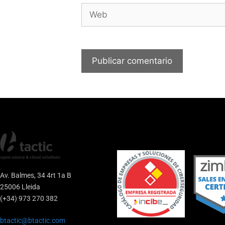
Av. Balmes, 34 4rt 1a B
25006 Lleida
(+34) 973 270 382
btactic@btactic.com