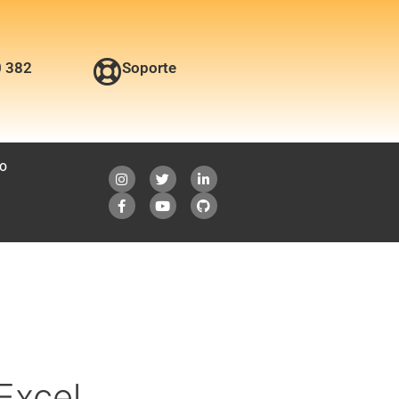
0 382
Soporte
O
Excel