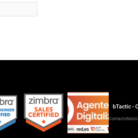
bTactic -
Contacto
Notic