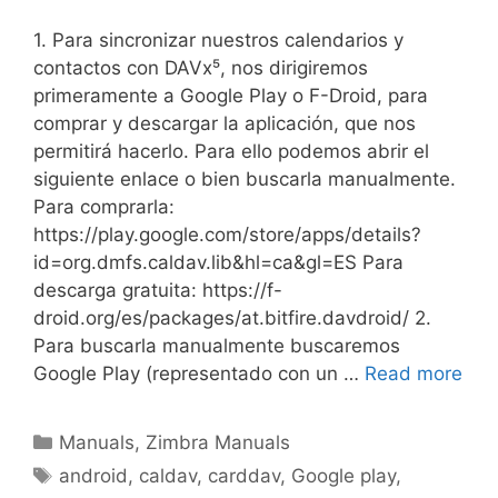
1. Para sincronizar nuestros calendarios y
contactos con DAVx⁵, nos dirigiremos
primeramente a Google Play o F-Droid, para
comprar y descargar la aplicación, que nos
permitirá hacerlo. Para ello podemos abrir el
siguiente enlace o bien buscarla manualmente.
Para comprarla:
https://play.google.com/store/apps/details?
id=org.dmfs.caldav.lib&hl=ca&gl=ES Para
descarga gratuita: https://f-
droid.org/es/packages/at.bitfire.davdroid/ 2.
Para buscarla manualmente buscaremos
Google Play (representado con un …
Read more
Manuals
,
Zimbra Manuals
android
,
caldav
,
carddav
,
Google play
,